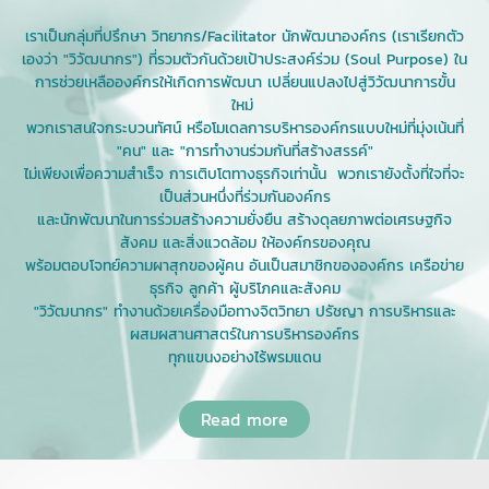
เราเป็นกลุ่มที่ปรึกษา วิทยากร/Facilitator นักพัฒนาองค์กร (เราเรียกตัว
เองว่า "วิวัฒนากร") ที่รวมตัวกันด้วยเป้าประสงค์ร่วม (Soul Purpose) ใน
การช่วยเหลือองค์กรให้เกิดการพัฒนา เปลี่ยนแปลงไปสู่วิวัฒนาการขั้น
ใหม่
พวกเราสนใจกระบวนทัศน์ หรือโมเดลการบริหารองค์กรแบบใหม่ที่มุ่งเน้นที่
"คน" และ "การทำงานร่วมกันที่สร้างสรรค์"
ไม่เพียงเพื่อความสำเร็จ การเติบโตทางธุรกิจเท่านั้น พวกเรายังตั้งที่ใจที่จะ
เป็นส่วนหนึ่งที่ร่วมกันองค์กร
และนักพัฒนาในการร่วมสร้างความยั่งยืน สร้างดุลยภาพต่อเศรษฐกิจ
สังคม และสิ่งแวดล้อม ให้องค์กรของคุณ
พร้อมตอบโจทย์ความผาสุกของผู้คน อันเป็นสมาชิกขององค์กร เครือข่าย
ธุรกิจ ลูกค้า ผู้บริโภคและสังคม
"วิวัฒนากร" ทำงานด้วยเครื่องมือทางจิตวิทยา ปรัชญา การบริหารและ
ผสมผสานศาสตร์ในการบริหารองค์กร
ทุกแขนงอย่างไร้พรมแดน
Read more