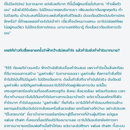
นี่ไม่มีอะไรใหม่ โบราณมาก แต่จริงแท้มาก ทีนี้เมื่อผู้คนเชื่อมั่นในการ “ทำเพื่อตัว
เอง” แล้วยังได้รับอิสระ ไม่มีใครมาคอยบริหารเขา เพียงแต่เขาต้องพูดคุยกัน ทำ
ไปด้วยกัน เป้าประสงค์นี้มันทรงพลังที่สุดกับชีวิตแล้ว มันจะต้องมีใครไปบริหารใคร
อีกหรือ? นี่ถ้าผมเผลอทำอะไรไม่เข้าท่า เดี๋ยวก็จะมีคนมาบอกนะ เขาไม่ปล่อยให้ผม
โง่อยู่คนเดียว ไม่มีใครจัดการใครนะ เขามาบอกให้เรารู้ ที่เหลือเราต้องจัดการตัว
เอง”
เคยให้ข่าวกับสื่อหลายครั้งว่าฟ้ากว้างไม่สนกำไร แล้วทำไมยังทำกำไรมากมาย?
“555 ต้องแก้ข่าวนะครับ ฟ้ากว้างใส่ใจในเรื่องกำไรเสมอ เพราะกำไรเป็นสิ่งสะท้อน
ที่ดีมากของการสร้าง “มูลค่าเพิ่ม” ในภาษาของเรา มูลค่าเพิ่ม คือการทำสิ่งที่ใช่
ถ้าไม่ใช่มันก็ไม่มีมูลค่า ไม่มีใครต้องการ ดังนั้นถ้าสิ่งที่เราทำมันใช่จริง มันต้องมี
มูลค่าเพิ่ม แต่มิติมูลค่าเพิ่มของเราไม่ได้จำกัดอยู่เพียงการเงิน แต่เป็น
เศรษฐศาสตร์องค์รวมที่มองถึงเศรษฐกิจ สังคม สิ่งแวดล้อม พร้อมกันเสมอ เวลา
ที่เราทำงานเราจึงไม่ได้เอากำไรในทางการเงินมานำหน้า แต่เราเป็นองค์กรที่ใส่ใจ
กำไรมาก กำไรในมุมของ “มูลค่าเพิ่ม” ที่แท้จริง เราไม่ได้ทำกำไรแบบตักตวงล้าง
ผลาญแล้วปล้นเงินไปจากสังคมหรือสิ่งแวดล้อม ยกตัวอย่างดีกว่านะ อย่างโปรเจค
“โต๊ะสวยนาใส” นี่เรานำอาหารออร์แกนิคมาสู่โต๊ะอาหารที่บ้านผู้บริโภค แต่ดูแล
value chain ทั้งหมดตั้งแต่ท้องไร่ท้องนามาเลย เราไม่ได้มองโจทย์แค่การหา
อาหารมาขายเหมือนพ่อค้าเมื่อห้าปีก่อน แต่เราลงไปศึกษา value chain ทั้งระบบ