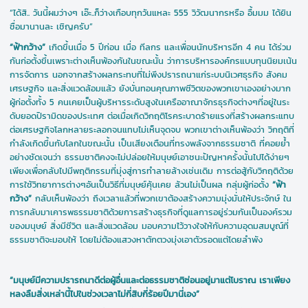
“ได้สิ.. วันนี้ผมว่างๆ เอ๊ะ..ก็ว่างเกือบทุกวันแหละ 555 วิวัฒนากรหรือ อื้มมม ได้ยิน
ชื่อมานานละ เชิญครับ”
“ฟ้ากว้าง”
เกิดขึ้นเมื่อ 5 ปีก่อน เมื่อ ทีลกร และเพื่อนนักบริหารอีก 4 คน ได้ร่วม
กันก่อตั้งขึ้นเพราะต่างเห็นพ้องกันในขณะนั้น ว่าการบริหารองค์กรแบบทุนนิยมเน้น
การจัดการ นอกจากสร้างผลกระทบที่ไม่พึงปรารถนาแก่ระบบนิเวศธุรกิจ สังคม
เศรษฐกิจ และสิ่งแวดล้อมแล้ว ยังบั่นทอนคุณภาพชีวิตของพวกเขาเองอย่างมาก
ผู้ก่อตั้งทั้ง 5 คนเคยเป็นผู้บริหารระดับสูงในเครืออาณาจักรธุรกิจต่างๆที่อยู่ในระ
ดับยอดปิรามิดของประเทศ ต่อเมื่อเกิดวิกฤติโรคระบาดร้ายแรงที่สร้างผลกระแทบ
ต่อเศรษฐกิจโลกหลายระลอกจนแทบไม่เห็นจุดจบ พวกเขาต่างเห็นพ้องว่า วิกฤติที่
กำลังเกิดขึ้นกับโลกในขณะนั้น เป็นเสียงเตือนที่ทรงพลังจากธรรมชาติ ที่คอยย้ำ
อย่างชัดเจนว่า ธรรมชาติคงจะไม่ปล่อยให้มนุษย์เอาชนะปัญหาครั้งนั้นไปได้ง่ายๆ
เพียงเพื่อกลับไปมีพฤติกรรมที่มุ่งสู่การทำลายล้างเช่นเดิม การต่อสู้กับวิกฤติด้วย
การใช้วิทยาการต่างๆอันเป็นวิธีที่มนุษย์คุ้นเคย ล้วนไม่เป็นผล กลุ่มผู้ก่อตั้ง
“ฟ้า
กว้าง”
กลับเห็นพ้องว่า ถึงเวลาแล้วที่พวกเขาต้องสร้างความมุ่งมั่นให้ประจักษ์ ใน
การกลับมาเคารพธรรมชาติด้วยการสร้างธุรกิจที่ดูแลการอยู่ร่วมกันเป็นองค์รวม
ของมนุษย์ สิ่งมีชีวิต และสิ่งแวดล้อม มอบความไว้วางใจให้กับความอุดมสมบูณ์ที่
ธรรมชาติจะมอบให้ โดยไม่ต้องแสวงหาตักตวงมุ่งเอาตัวรอดแต่โดยลำพัง
“มนุษย์มีความปรารถนาดีต่อผู้อื่นและต่อธรรมชาติซ่อนอยู่มาแต่โบราณ เราเพียง
หลงลืมสิ่งเหล่านี้ไปในช่วงเวลาไม่กี่สิบกี่ร้อยปีมานี่เอง”