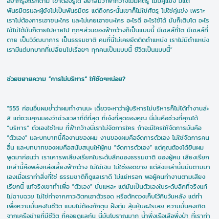
อยากรู้อะไรก็ตาม เขาต้องรู้ได้ อย่าลืมว่าฟ้ากว้างไม่มีศัตรู ไม่มีคู่แข่ง มีแต่
พันธมิตรและผู้ยังไม่เป็นพันธมิตร แต่ถึงกระนั้นเขาก็ไม่ใช่ศัตรู ไม่ใช่คู่แข่ง เพราะ
เราไม่ต้องการเอาชนะใคร และไม่เคยเอาชนะใคร อะไรดี อะไรใช้ได้ มันก็เติบโต อะไร
ใช้ไม่ได้มันก็ตายไปหายไป ทุกๆส่วนของฟ้ากว้างก็เป็นแบบนี้ มีเซลล์ที่โต มีเซลล์ที่
ตาย เป็นวิวัฒนาการ เป็นธรรมชาติ คนที่นี่ไม่เคยยึดติดตำแหน่ง เราไม่มีตำแหน่ง
เรามีแต่บทบาทที่เปลี่ยนไปเรื่อยๆ ทุกคนเป็นแบบนี้ ชีวิตเป็นแบบนี้”
ช่วยขยายความ “การไม่บริหาร” ให้ชัดๆหน่อย?
“555 ก่อนอื่นผมย้ำว่าผมทำงานนะ เดี๋ยวจะหาว่าผู้บริหารไม่บริหารก็ไม่ได้ทำงานล่ะ
สิ แต่ชวนคุณมองว่าช่วงเวลาที่ดีที่สุด ที่เจ๋งที่สุดของคุณ นี่มันคือช่วงที่คุณได้
“บริหาร” ตัวเองใช่ไหม ที่ฟ้ากว้างนี่เราไม่จัดการใคร ถ้าจะมีใครให้จัดการมันคือ
“ตัวเอง” และบทบาทนี้คืองานของผม งานของผมคือจัดการตัวเอง ไม่ใช่จัดการคน
อื่น และบทบาทของผมคือสนับสนุนให้ผู้คน “จัดการตัวเอง” แต่คุณต้องได้ยินผม
พูดมาก่อนว่า เราเคารพเสียงเรียกในระดับลึกของธรรมชาติ ของผู้คน เสียงเรียก
เหล่านี้คือพลังหล่อเลี้ยงฟ้ากว้าง ไม่ใช่เงิน ไม่ใช่ยอดขาย แต่สิ่งเหล่านั้นมันตามมา
เองเมื่อเราทำสิ่งที่ใช่ ธรรมชาติก็ดูแลเราดี ไม่แย่หรอก พอผู้คนทำงานตามเสียง
เรียกนี้ แท้จริงเขาทำเพื่อ “ตัวเอง” นั่นแหละ แต่มันเป็นตัวเองในระดับลึกที่จริงแท้
ไม่ฉาบฉวย ไม่ใช่ทำจากภาวะวิตกเอาตัวรอด หรือตักตวงเก็บไว้กินวันหลัง แต่ทำ
เพื่อความมั่นคงในชีวิต แบบไม่ต้องกักตุน ฝังตุ่ม ลุ้นหุ้นอะไรเลย ความมั่นคงเกิด
จากเครือข่ายที่มีชีวิต ที่คอยดูแลกัน นี่มันโบราณมาก น้ำพึ่งเรือเสือพึ่งป่า ที่เราทำ