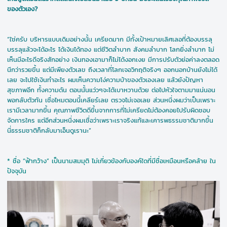
ของตัวเอง?
“ใช่ครับ บริหารแบบเดิมอย่างนั้น เครียดมาก มีทั้งเป้าหมายเลิศเลอที่ต้องบรรลุ
บรรลุแล้วจะได้อะไร ได้เงินได้ทอง แต่ชีวิตลำบาก สังคมลำบาก โลกยิ่งลำบาก ไม่
เห็นมีอะไรดีจริงสักอย่าง เงินทองเอามาก็ไม่ได้งอกเงย มีการปรับตัวย่อค่าลงตลอด
นึกว่ารวยขึ้น แต่มีเพียงตัวเลข ถึงเวลาที่โลกเจอวิกฤติจริงๆ ออกนอกบ้านยังไม่ได้
เลย จะไปใช้เงินทำอะไร ผมเห็นความโง่ความบ้าของตัวเองเลย แล้วยังปัญหา
สุขภาพอีก ทั้งความดัน ตอนนั้นแว่วๆจะได้เบาหวานด้วย ต่อไปหัวใจตามมาแน่นอน
พอกลับตัวทัน เชื่อไหมตอนนี้เคลียร์เลย ตรวจไม่เจอเลย ส่วนหนึ่งผมว่าเป็นเพราะ
เรามีเวลามากขึ้น คุณภาพชีวิตดีขึ้นจากการที่ไม่เครียดไม่ต้องคอยไปรับผิดชอบ
จัดการใคร แต่อีกส่วนหนึ่งผมเชื่อว่าเพราะเราจริงแท้และเคารพธรรมชาติมากขึ้น
นี่ธรรมชาติก็กลับมาเอ็นดูเรานะ”
* ชื่อ “ฟ้ากว้าง” เป็นนามสมมุติ ไม่เกี่ยวข้องกับองค์ใดที่มีชื่อเหมือนหรือคล้าย ใน
ปัจจุบัน