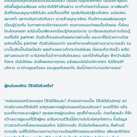
โตได้ต้องใส่ปุ๋ยต้องอัดเม็ดเงินต้องล่อใจ ต้องสร้างอุปสงค์เทียม ต้องไล่ฆ่าคู่แข่ง
หรือซื้อคู่แข่งเสียเลย แต่เราไม่ได้ทำสักอย่าง เราทำง่ายกว่านั้นเยอะ เราเพียงทำ
สิ่งที่ใช่และอนุญาตให้มันโต อะไรก็ตามที่ใช่ คุณไม่ต้องไปสู้รบกับใคร จะมีแต่คน
อยากทำ อยากเดินทางไปกับเรา เรากล้าอนุญาตไหม ที่จะมีการลองผิดลองถูก
เรียนรู้ร่วมกัน ในภาพการบริหารแบบเก่า คนอาจจะมองว่าผมเจ็บตัวเยอะ ทั้งโดน
โกงโดนหลอก แต่มันเป็นเพียงบทเรียนรู้ก่อนแต่งงาน เราต้องลงทุนในการเรียนรู้
คนที่ไม่ใช่ partner ตัวจริงก็จะแสดงตัวออกมาอย่างนั้น และเราก็ไม่ร่วมทางด้วย
แต่คนที่เป็น partner ตัวจริงมีเยอะกว่า และเค้าหาองค์กรอย่างเรามานานแล้ว รอ
มาเป็นสิบเป็นร้อยปีแล้ว พอเค้าเจอเราเค้ากระโจนใส่เลย นี่แหละที่เราโตเร็ว แต่โต
อย่างธรรมชาติ เราไม่เคยตั้งเป้าการเติบโตเลยนะ และที่สำคัญที่สุด ฟ้ากว้างไม่ใช่
ทีลกร มันไม่ใช่ผม มันคือพวกเราทุกคน แล้วผมจะไปมัวบริหารใคร ไม่มีใครให้
บริหาร เราต่างดูแลตัวเอง และดูแลกันและกัน อันนี้ง่ายกว่างานบริหารเยอะ”
ผู้คนในองค์กร ไว้ใจได้จริงหรือ?
“คนในครอบครัวของคุณ ไว้ใจได้ไหมล่ะ? คำตอบอาจจะเป็น ไว้ใจได้ส่วนใหญ่ แต่
อาจมีบางคนไว้ใจไม่ได้ แต่คุณอยากอยู่ในครอบครัวแบบไหนล่ะ? แบบที่ไว้ใจ หรือ
แบบที่หวาดระแวงผู้คน? คุณอยากอยู่แบบไหน คุณก็ทำแบบนั้น ง่ายที่สุดแล้ว ที่ฟ้า
กว้างเราอยู่แบบที่ไว้ใจผู้คน แต่ในความไว้ใจนี้มีความโปร่งใสทุกทิศทาง ทั้งข้อมูล
ข่าวสารต่างๆทั้งหมดขององค์กร ไม่มีความลับ ถ้ามีอะไรที่ผมจะห้าม คือห้ามมี
ความลับ แต่ก็ไม่ได้หมายความว่าเราจะเดินแก้ผ้าตลอดเวลาใช่ไหม เพียงแต่ถ้าใคร