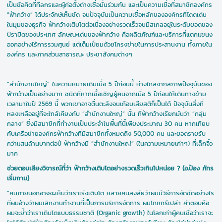
เป็นข้อคิดที่ทีลกรและผู้ก่อตั้งต่างเชื่อมั่นร่วมกัน และเป็นความเชื่อที่สมาชิกองค์กร
“ฟ้ากว้าง” ได้ประจักษ์เห็นชัด จนปัจจุบันเป็นความเชื่อหลักขององค์กรที่โดดเด่น
ในมุมของธุรกิจ ฟ้ากว้างเติบโตต่อเนื่องอย่างรวดเร็วจนมีสเกลอยู่ในระดับยอดของ
ปิรามิดของประเทศ ลักษณะเด่นของฟ้ากว้าง คือผลิตภัณฑ์และบริการที่แตกแขนง
ออกอย่างไร้การรวมศูนย์ แต่เต็มเปี่ยมด้วยโครงข่ายในการประสานงาน ทั้งภายใน
องค์กร และภาคส่วนสาธารณะ ประชาสังคมต่างๆ
“สำนักงานใหญ่” ในความหมายเดิมเมื่อ 5 ปีก่อนนี้ ห่างไกลจากสภาพปัจจุบันของ
ฟ้ากว้างเป็นอย่างมาก ชนิดที่หากเชื้อเชิญผู้คนจากเมื่อ 5 ปีก่อนให้เดินทางข้าม
เวลามาในปี 2569 นี้ พวกเขาอาจตื่นตะลึงจนเกือบเสียสติก็เป็นได้ ปัจจุบันสิ่งที่
หลงเหลืออยู่ที่จะใกล้เคียงกับ “สำนักงานใหญ่” นั้น ที่ฟ้ากว้างเรียกมันว่า “กลุ่ม
กลาง” ซึ่งมีสมาชิกที่ทำงานเป็นประจำในพื้นที่นี้เพียงประมาณ 30 คน หากเทียบ
กับเครือข่ายองค์กรฟ้ากว้างที่มีสมาชิกทั้งหมดถึง 50,000 คน และยอดรายรับ
กว่าแสนล้านบาทต่อปี ฟ้ากว้างมี “สำนักงานใหญ่” (ในความเหมายเก่าๆ) ที่เล็กจิ๋ว
มาก
ช่วยตอบเสียงวิจารณ์ที่ว่า ฟ้ากว้างเติบโตอย่างรวดเร็วเกินไปหน่อย ? (อ.ป้อง ภัทร
เริ่มถาม)
“คนภายนอกอาจจะเห็นว่าเราเร่งเติบโต หลายคนสงสัยว่าผมมีวิธีการอัดฉีดอย่างไร
ที่ผมอ้างว่าผมเลิกงานทำงานที่เป็นการบริหารจัดการ ผมโกหกรึเปล่า คำตอบคือ
ผมจะย้ำว่าเราเติบโตแบบธรรมชาติ (Organic growth) ในโลกเก่าผู้คนเชื่อว่าเราจะ