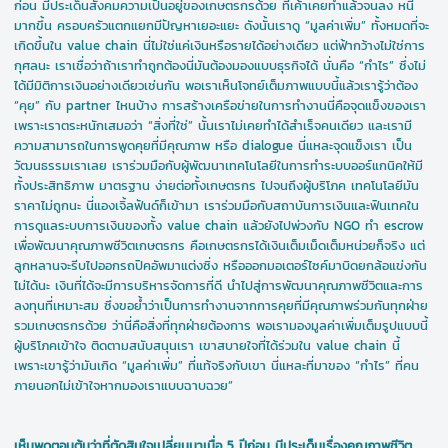
ก่อน มีประเด็นสังคมความเป็นอยู่ของเกษตรกรด้วย ที่เค้าเคยทำแล้วจนลง หนี้
มากขึ้น ครอบครัวแตกแยกมีปัญหาเยอะแยะ ดังนั้นเราดู “มูลค่าเพิ่ม” ทั้งหมดที่จะ
เกิดขึ้นใน value chain นี่ไม่ใช่แค่เงินหรือรายได้อย่างเดียว แต่ฟ้ากว้างไม่ใช่การ
กุศลนะ เราเชื่อว่าถ้าเราทำถูกต้องนี่มันต้องมองแบบธุรกิจได้ นั่นคือ “กำไร” ซึ่งไม่
ได้มีมิติการเงินอย่างเดียวเช่นกัน พอเราเห็นโจทย์เต็มภาพแบบนี้แล้วเรารู้ว่าต้อง
“คุย” กับ partner ไหนบ้าง การสร้างเครือข่ายในการทำงานนี่คือจุดแข็งของเรา
เพราะเราตระหนักเสมอว่า “สิ่งที่ใช่” นั้นเราไม่เคยทำได้สำเร็จคนเดียว และเรามี
ความสามารถในการพูดคุยที่มีคุณภาพ หรือ dialogue นี่แหละจุดแข็งเรา เป็น
วัฒนธรรมเราเลย เราร่วมมือกับผู้พัฒนาเทคโนโลยีในการทำระบบออร์แกนิคให้มี
ทั้งประสิทธิภาพ มาตรฐาน ง่ายต่อทั้งเกษตรกร ไปจนถึงผู้บริโภค เทคโนโลยีมัน
ราคาไม่ถูกนะ นี่แองเจิ้ลฟันด์ก็เข้ามา เราร่วมมือกับสถาบันการเงินและฟินเทคใน
การดูแลระบบการเงินของทั้ง value chain แล้วยังไปพ่วงกับ NGO ทำ escrow
เพื่อพัฒนาคุณภาพชีวิตเกษตรกร คือเกษตรกรได้เงินเต็มเม็ดเต็มหน่วยก็จริง แต่
ลูกหลานจะรีบไปออกรถปิคอัพมาแต่งซิ่ง หรือออกมอเตอร์ไซค์มาบิดยกล้อแข่งกัน
ไม่ได้นะ เงินที่ได้จะมีการบริหารจัดการที่ดี นำไปสู่การพัฒนาคุณภาพชีวิตและการ
ลงทุนที่เหมาะสม ซึ่งขอย้ำว่าเป็นการทำงานจากการคุยที่มีคุณภาพร่วมกันทุกฝ่าย
รวมเกษตรกรด้วย ว่านี่คือสิ่งที่ทุกฝ่ายต้องการ พอเรามองมูลค่าเพิ่มเต็มรูปแบบนี้
ผู้บริโภคเข้าใจ ติดตามสนับสนุนเรา เขาสบายใจที่ได้ร่วมใน value chain นี้
เพราะเขารู้ว่ามันเกิด “มูลค่าเพิ่ม” ที่แท้จริงกับเขา นี่แหละที่มาของ “กำไร” ที่คน
ภายนอกไม่เข้าใจหากมองเราแบบฉาบฉวย”
เห็นพูดตอนต้นว่าที่ตัดสินใจเปลี่ยนมาเมื่อ 5 ปีก่อน มีประเด็นเรื่องคุณภาพชีวิต